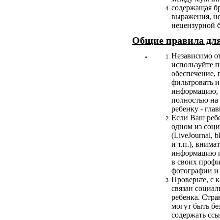
содержащая б
выражения, не
нецензурной 
Общие правила для
Независимо от
используйте 
обеспечение,
фильтровать и
информацию, 
полностью на
ребенку - гла
Если Ваш ребе
одном из соц
(LiveJournal, b
и т.п.), внима
информацию п
в своих профи
фотографии и 
Проверьте, с 
связан социа
ребенка. Стр
могут быть бе
содержать ссы