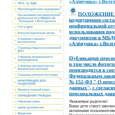
«Алёнушка» г.Волг
#Все_за_БДД
Противодействие коррупции
ПОЛОЖЕНИЕ о
Организация наставнической
деятельности в МБДОУ ДС
недопущения сост
"Алёнушка" г.Волгодонска
неофициальной от
ГТО в ДОУ
использования по
Консультационный центр
документов в МБ
Страница старшего
воспитателя
«Алёнушка» г.Волг
Страница педагога-психолога
ДОУ
Публикация персо
Страница музыкального
руководителя
в том числе фотог
Страница инструктора по
производится в соо
физической культуре
Федеральным законо
Страница учителя-логопеда
№ 152-ФЗ " О пер
ИНФОРМАЦИЯ ДЛЯ
РОДИТЕЛЕЙ
данных", с согласи
Прием в первый класс
персональных дан
ОБРАЩЕНИЯ ГРАЖДАН
Уважаемые родители!
Обратная связь
Ваши дети станут школьн
архив документов
активными пользователям
Вакансии