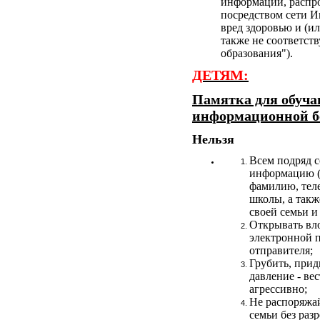
информации, распр
посредством сети 
вред здоровью и (ил
также не соответст
образования").
ДЕТЯМ:
Памятка для обуча
информационной бе
Нельзя
Всем подряд 
информацию (
фамилию, теле
школы, а такж
своей семьи и 
Открывать вл
электронной п
отправителя;
Грубить, прид
давление - ве
агрессивно;
Не распоряжа
семьи без раз