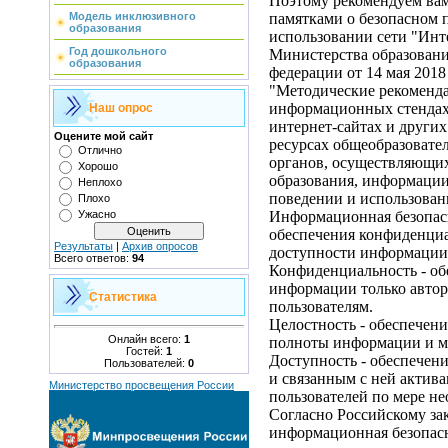
Поэтому рекомендуем вам
Модель инклюзивного
памятками о безопасном 
образования
использовании сети "Инт
Год дошкольного
Министерства образовани
образования
федерации от 14 мая 2018
"Методические рекоменд
информационных стендах
Наш опрос
интернет-сайтах и друг
Оцените мой сайт
ресурсах общеобразовате
Отлично
органов, осуществляющих
Хорошо
образования, информации
Неплохо
поведении и использован
Плохо
Ужасно
Информационная безопасн
обеспечения конфиденциа
Результаты
|
Архив опросов
доступности информации
Всего ответов:
94
Конфиденциальность - об
информации только авто
Статистика
пользователям.
Целостность - обеспечени
Онлайн всего:
1
полноты информации и ме
Гостей:
1
Доступность - обеспечен
Пользователей:
0
и связанным с ней актив
Министерство просвещения России
пользователей по мере не
Согласно Российскому за
информационная безопасно