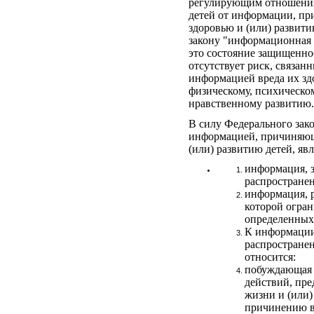
регулирующим отношения
детей от информации, п
здоровью и (или) развит
закону "информационная б
это состояние защищенно
отсутствует риск, связа
информацией вреда их зд
физическому, психическом
нравственному развитию.
В силу Федерального зак
информацией, причиняющ
(или) развитию детей, явл
информация, 
распространен
информация, 
которой огран
определенных
К информации
распространен
относится:
побуждающая 
действий, пр
жизни и (или)
причинению в