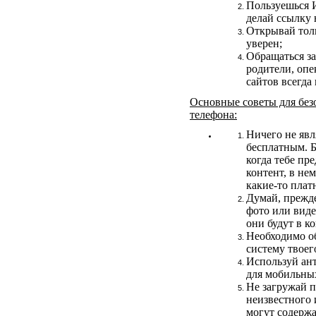
Пользуешься 
делай ссылку 
Открывай толь
уверен;
Обращаться з
родители, оп
сайтов всегда
Основные советы для без
телефона:
Ничего не явл
бесплатным. Б
когда тебе пр
контент, в не
какие-то плат
Думай, прежд
фото или виде
они будут в к
Необходимо о
систему твоег
Используй ан
для мобильны
Не загружай 
неизвестного 
могут содержа