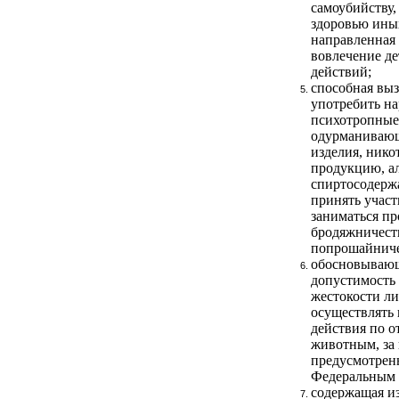
самоубийству,
здоровью ины
направленная 
вовлечение де
действий;
способная выз
употребить на
психотропные 
одурманивающ
изделия, ник
продукцию, а
спиртосодер
принять участ
заниматься пр
бродяжничест
попрошайниче
обосновываю
допустимость 
жестокости л
осуществлять
действия по 
животным, за
предусмотрен
Федеральным 
содержащая и