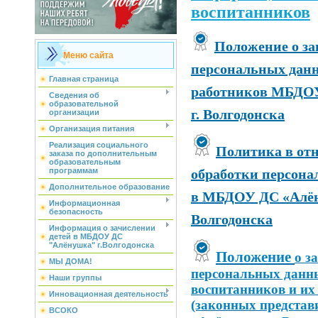
воспитанников
Положение о з
Меню сайта
персональных дан
Главная страница
работников
МБДОУ
Сведения об
образовательной
г. Волгодонска
организации
Организация питания
Реализация социального
Политика в от
заказа по дополнительным
образовательным
обработки персон
программам
Дополнительное образование
в
МБДОУ ДС «Алён
Информационная
безопасность
Волгодонска
Информация о зачислении
детей в МБДОУ ДС
"Алёнушка" г.Волгодонска
Положение
о з
МЫ ДОМА!
персональных данн
Наши группы
воспитанников
и их
Инновационная деятельность
(законных представ
ВСОКО