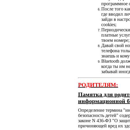
программное 
После того ка
где вводил л
зайди в настр
cookies;
Периодически
платные услу
твоем номере;
Давай свой н
телефона толь
знаешь и кому
Bluetooth дол
когда ты им н
забывай иногд
РОДИТЕЛЯМ:
Памятка для родит
информационной бе
Определение термина "и
безопасность детей" сод
законе N 436-ФЗ "О защи
причиняющей вред их здо