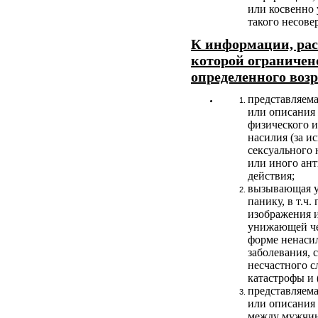
или косвенно 
такого несове
К информации, ра
которой ограничено
определенного возр
представляема
или описания 
физического и
насилия (за и
сексуального 
или иного ан
действия;
вызывающая у 
панику, в т.ч.
изображения 
унижающей че
форме ненаси
заболевания, 
несчастного с
катастрофы и 
представляема
или описания
между мужчи