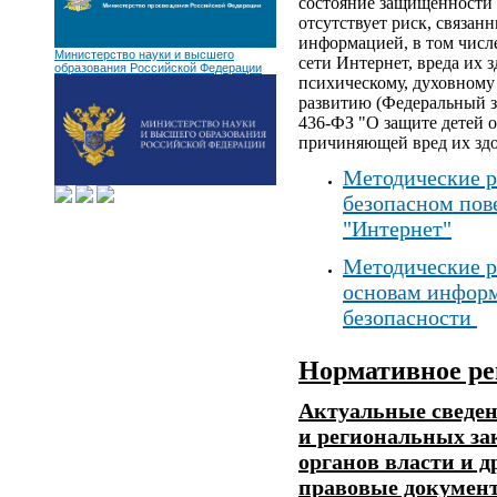
состояние защищенности 
отсутствует риск, связа
информацией, в том числ
Министерство науки и высшего
сети Интернет, вреда их 
образования Российской Федерации
психическому, духовному
развитию (Федеральный з
436-ФЗ "О защите детей 
причиняющей вред их здо
Методические р
безопасном пов
"Интернет"
Методические р
основам инфор
безопасности
Нормативное ре
Актуальные сведен
и региональных за
органов власти и д
правовые докумен