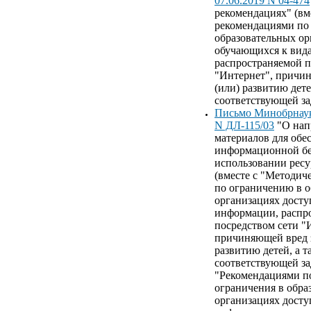
07.06.2019 N 04-474
рекомендациях" (вм
рекомендациями по
образовательных ор
обучающихся к вид
распространяемой п
"Интернет", причи
(или) развитию дете
соответствующей за
Письмо Минобрнауки
N ДЛ-115/03
"О нап
материалов для обе
информационной бе
использовании ресу
(вместе с "Методи
по ограничению в о
организациях досту
информации, распр
посредством сети "
причиняющей вред 
развитию детей, а т
соответствующей за
"Рекомендациями п
ограничения в обра
организациях досту