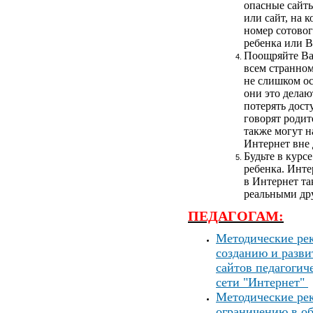
опасные сайты
или сайт, на 
номер сотово
ребенка или 
Поощряйте Ва
всем странно
не слишком ос
они это делаю
потерять дост
говорят родит
также могут н
Интернет вне 
Будьте в курс
ребенка. Инте
в Интернет та
реальными др
ПЕДАГОГАМ:
Методические ре
созданию и разви
сайтов педагогич
сети "Интернет"
Методические ре
ограничению в о