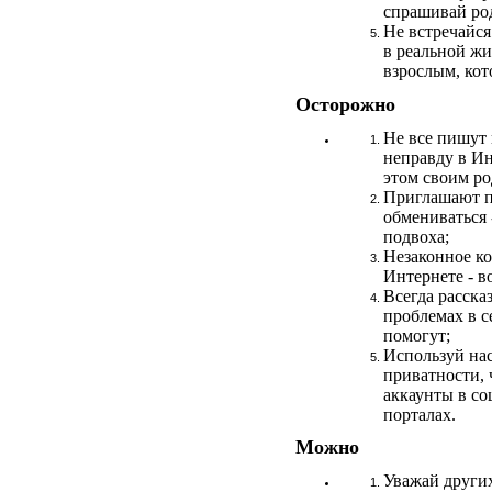
спрашивай ро
Не встречайс
в реальной жи
взрослым, кот
Осторожно
Не все пишут 
неправду в Ин
этом своим ро
Приглашают п
обмениваться 
подвоха;
Незаконное к
Интернете - в
Всегда расска
проблемах в се
помогут;
Используй на
приватности, 
аккаунты в со
порталах.
Можно
Уважай других