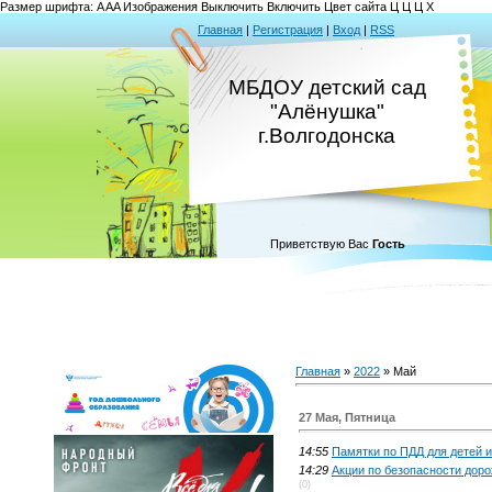
Размер шрифта:
A
A
A
Изображения
Выключить
Включить
Цвет сайта
Ц
Ц
Ц
Х
Главная
|
Регистрация
|
Вход
|
RSS
МБДОУ детский сад
"Алёнушка"
г.Волгодонска
Приветствую Вас
Гость
Главная
»
2022
»
Май
27 Мая, Пятница
14:55
Памятки по ПДД для детей 
14:29
Акции по безопасности доро
(0)