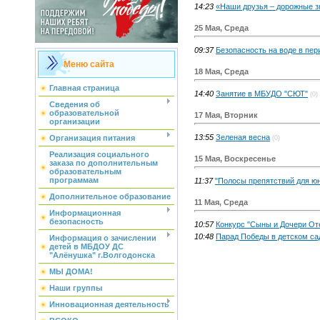
14:23
«Наши друзья – дорожные з
25 Мая, Среда
09:37
Безопасность на воде в пер
Меню сайта
18 Мая, Среда
Главная страница
14:40
Занятие в МБУДО "СЮТ"
(0)
Сведения об
образовательной
17 Мая, Вторник
организации
13:55
Зеленая весна
Организация питания
(0)
Реализация социального
15 Мая, Воскресенье
заказа по дополнительным
образовательным
программам
11:37
"Полосы препятствий для ю
Дополнительное образование
11 Мая, Среда
Информационная
безопасность
10:57
Конкурс "Сыны и Дочери От
10:48
Парад Победы в детском са
Информация о зачислении
детей в МБДОУ ДС
"Алёнушка" г.Волгодонска
МЫ ДОМА!
Наши группы
Инновационная деятельность