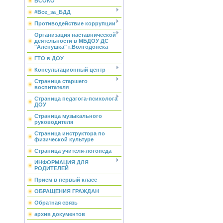
ВСОКО
#Все_за_БДД
Противодействие коррупции
Организация наставнической
деятельности в МБДОУ ДС
"Алёнушка" г.Волгодонска
ГТО в ДОУ
Консультационный центр
Страница старшего
воспитателя
Страница педагога-психолога
ДОУ
Страница музыкального
руководителя
Страница инструктора по
физической культуре
Страница учителя-логопеда
ИНФОРМАЦИЯ ДЛЯ
РОДИТЕЛЕЙ
Прием в первый класс
ОБРАЩЕНИЯ ГРАЖДАН
Обратная связь
архив документов