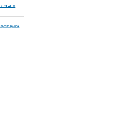
О ЗНАТЬ!!!
против гриппа.