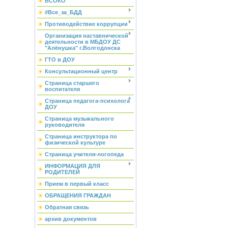
ВСОКО
#Все_за_БДД
Противодействие коррупции
Организация наставнической
деятельности в МБДОУ ДС
"Алёнушка" г.Волгодонска
ГТО в ДОУ
Консультационный центр
Страница старшего
воспитателя
Страница педагога-психолога
ДОУ
Страница музыкального
руководителя
Страница инструктора по
физической культуре
Страница учителя-логопеда
ИНФОРМАЦИЯ ДЛЯ
РОДИТЕЛЕЙ
Прием в первый класс
ОБРАЩЕНИЯ ГРАЖДАН
Обратная связь
архив документов