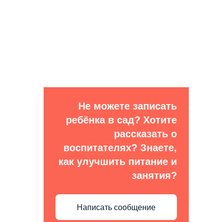
Не можете записать
ребёнка в сад? Хотите
рассказать о
воспитателях? Знаете,
как улучшить питание и
занятия?
Написать сообщение