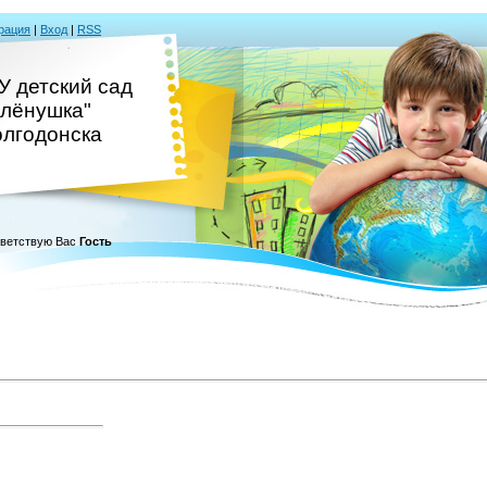
рация
|
Вход
|
RSS
 детский сад
Алёнушка"
олгодонска
ветствую Вас
Гость