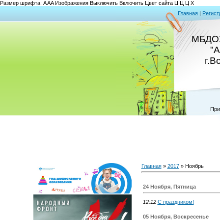
Размер шрифта:
A
A
A
Изображения
Выключить
Включить
Цвет сайта
Ц
Ц
Ц
Х
Главная
|
Регист
МБДОУ
"
г.В
При
Главная
»
2017
»
Ноябрь
24 Ноября, Пятница
12:12
С праздником!
05 Ноября, Воскресенье